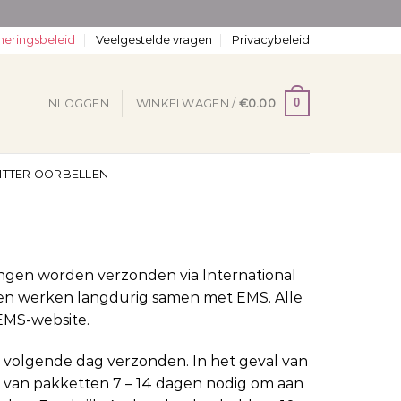
neringsbeleid
Veelgestelde vragen
Privacybeleid
0
INLOGGEN
WINKELWAGEN /
€
0.00
ITTER OORBELLEN
lingen worden verzonden via International
r en werken langdurig samen met EMS. Alle
EMS-website.
 volgende dag verzonden. In het geval van
 van pakketten 7 – 14 dagen nodig om aan