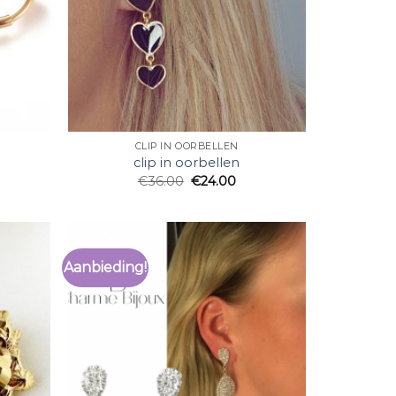
CLIP IN OORBELLEN
clip in oorbellen
€
36.00
€
24.00
Aanbieding!