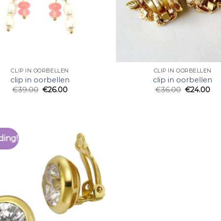
CLIP IN OORBELLEN
CLIP IN OORBELLEN
clip in oorbellen
clip in oorbellen
€
39.00
€
26.00
€
36.00
€
24.00
ding!