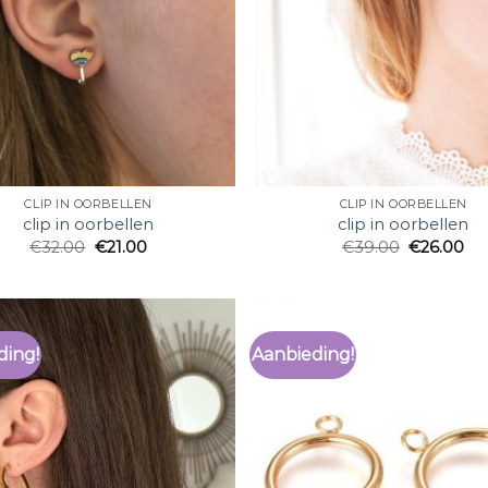
CLIP IN OORBELLEN
CLIP IN OORBELLEN
clip in oorbellen
clip in oorbellen
€
32.00
€
21.00
€
39.00
€
26.00
ding!
Aanbieding!