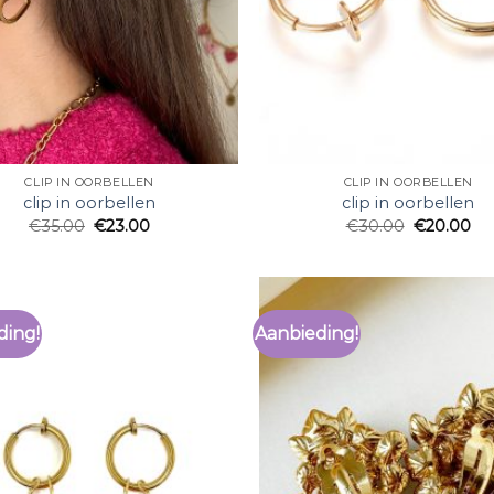
CLIP IN OORBELLEN
CLIP IN OORBELLEN
clip in oorbellen
clip in oorbellen
€
35.00
€
23.00
€
30.00
€
20.00
ding!
Aanbieding!