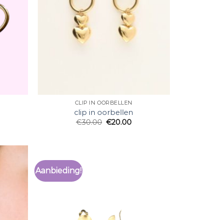
CLIP IN OORBELLEN
clip in oorbellen
€
30.00
€
20.00
Aanbieding!