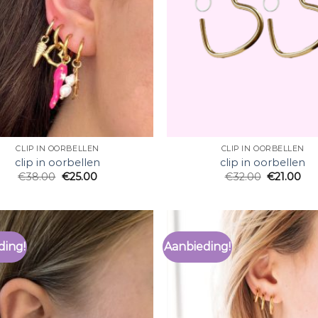
CLIP IN OORBELLEN
CLIP IN OORBELLEN
clip in oorbellen
clip in oorbellen
€
38.00
€
25.00
€
32.00
€
21.00
ding!
Aanbieding!