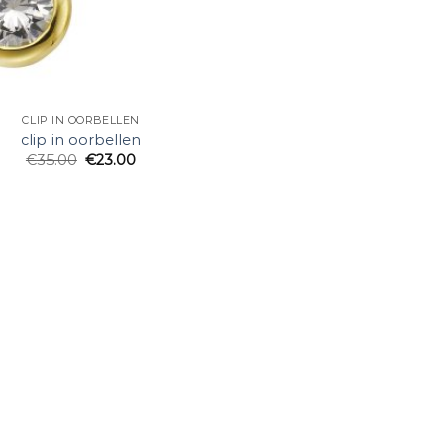
CLIP IN OORBELLEN
clip in oorbellen
€
35.00
€
23.00