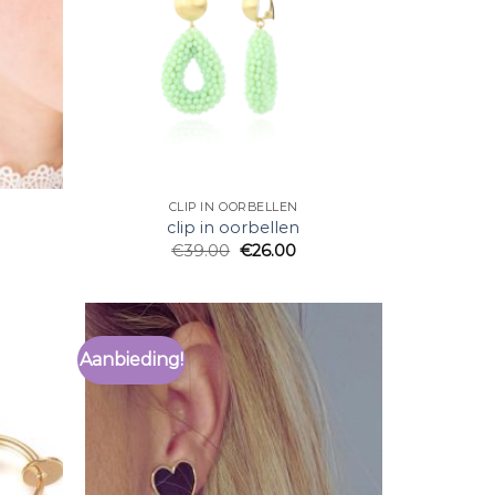
CLIP IN OORBELLEN
clip in oorbellen
€
39.00
€
26.00
Aanbieding!