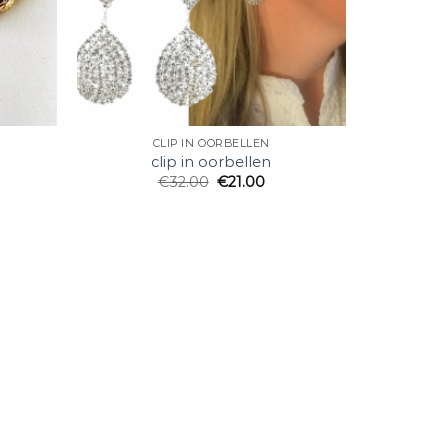
CLIP IN OORBELLEN
clip in oorbellen
€
32.00
€
21.00