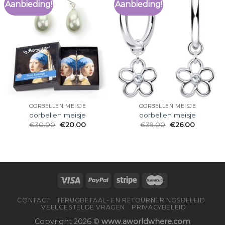
Aanbieding!
Aanbieding!
OORBELLEN MEISJE
OORBELLEN MEISJE
oorbellen meisje
oorbellen meisje
€
30.00
€
20.00
€
39.00
€
26.00
CONTACT
TERUGBETAAL- EN RETOURNERINGSBELEID
VEELGESTELDE VRAGEN
PRIVACYBELEID
Copyright 2026 ©
www.aworldwhere.com