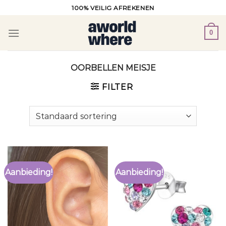
Ga
100% VEILIG AFREKENEN
naar
inhoud
0
OORBELLEN MEISJE
FILTER
Aanbieding!
Aanbieding!