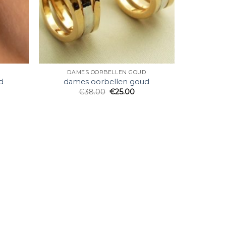
D
DAMES OORBELLEN GOUD
d
dames oorbellen goud
€
38.00
€
25.00