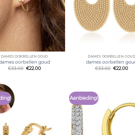
DAMES OORBELLEN GOUD
DAMES OORBELLEN GOU
dames oorbellen goud
dames oorbellen gou
€
33.00
€
22.00
€
33.00
€
22.00
ding!
Aanbieding!