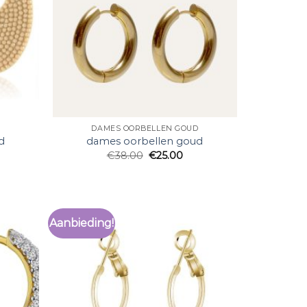
D
DAMES OORBELLEN GOUD
d
dames oorbellen goud
€
38.00
€
25.00
Aanbieding!