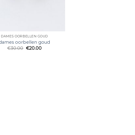
DAMES OORBELLEN GOUD
dames oorbellen goud
€
30.00
€
20.00