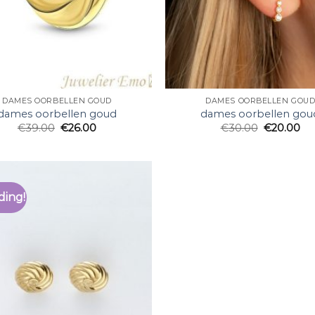
DAMES OORBELLEN GOUD
DAMES OORBELLEN GOU
dames oorbellen goud
dames oorbellen gou
€
39.00
€
26.00
€
30.00
€
20.00
ding!