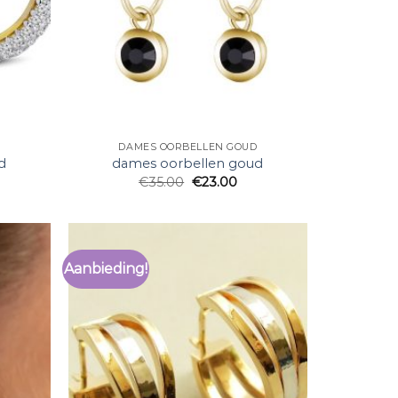
D
DAMES OORBELLEN GOUD
d
dames oorbellen goud
€
35.00
€
23.00
Aanbieding!