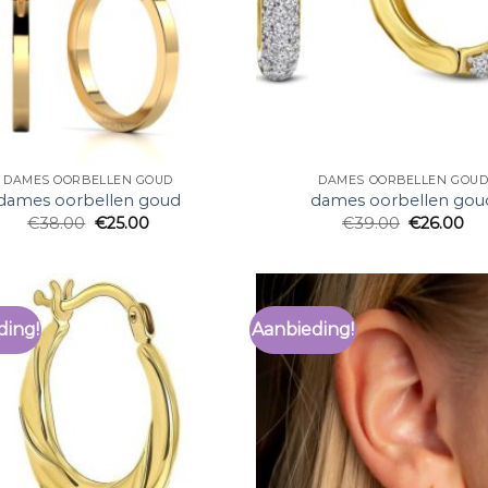
DAMES OORBELLEN GOUD
DAMES OORBELLEN GOU
dames oorbellen goud
dames oorbellen gou
€
38.00
€
25.00
€
39.00
€
26.00
ding!
Aanbieding!