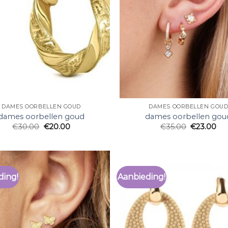
DAMES OORBELLEN GOUD
DAMES OORBELLEN GOU
dames oorbellen goud
dames oorbellen gou
€
30.00
€
20.00
€
35.00
€
23.00
ding!
Aanbieding!