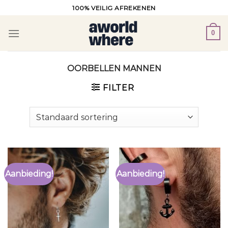
Ga
100% VEILIG AFREKENEN
naar
inhoud
0
OORBELLEN MANNEN
FILTER
Aanbieding!
Aanbieding!