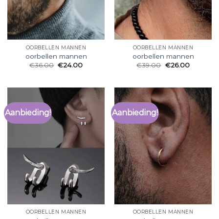
OORBELLEN MANNEN
OORBELLEN MANNEN
oorbellen mannen
oorbellen mannen
€
36.00
€
24.00
€
39.00
€
26.00
Aanbieding!
Aanbieding!
OORBELLEN MANNEN
OORBELLEN MANNEN