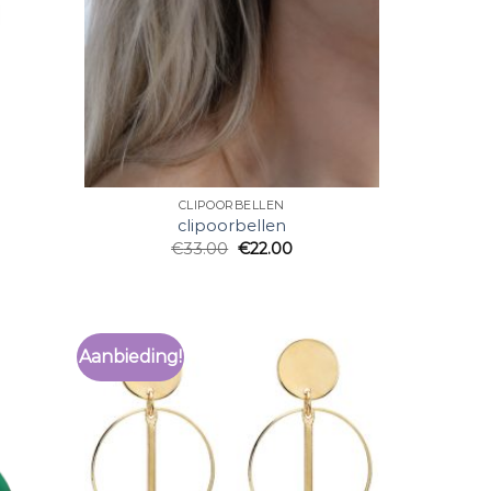
CLIPOORBELLEN
clipoorbellen
€
33.00
€
22.00
Aanbieding!