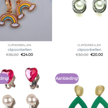
CLIPOORBELLEN
CLIPOORBELLEN
clipoorbellen
clipoorbellen
€
36.00
€
24.00
€
30.00
€
20.00
ding!
Aanbieding!