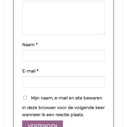
Naam
*
E-mail
*
Mijn naam, e-mail en site bewaren
in deze browser voor de volgende keer
wanneer ik een reactie plaats.