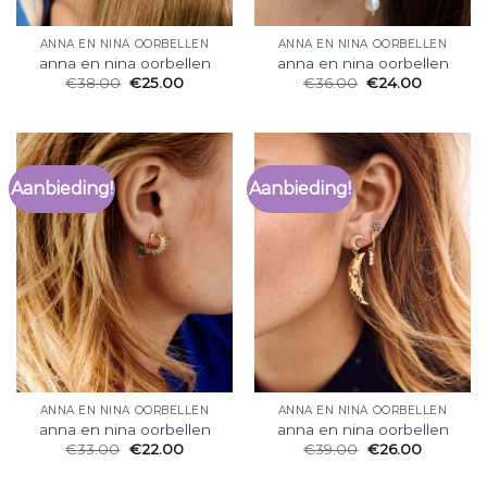
ANNA EN NINA OORBELLEN
ANNA EN NINA OORBELLEN
anna en nina oorbellen
anna en nina oorbellen
€
38.00
€
25.00
€
36.00
€
24.00
Aanbieding!
Aanbieding!
ANNA EN NINA OORBELLEN
ANNA EN NINA OORBELLEN
anna en nina oorbellen
anna en nina oorbellen
€
33.00
€
22.00
€
39.00
€
26.00