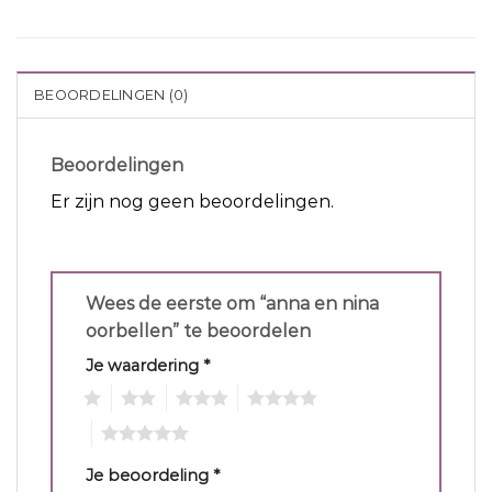
BEOORDELINGEN (0)
Beoordelingen
Er zijn nog geen beoordelingen.
Wees de eerste om “anna en nina
oorbellen” te beoordelen
Je waardering
*
1
2
3
4
5
Je beoordeling
*