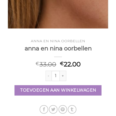
ANNA EN NINA OORBELLEN
anna en nina oorbellen
33.00
22.00
€
€
anna en nina oorbellen aantal
TOEVOEGEN AAN WINKELWAGEN