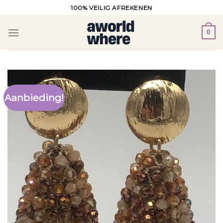
Ga
100% VEILIG AFREKENEN
naar
inhoud
0
Aanbieding!