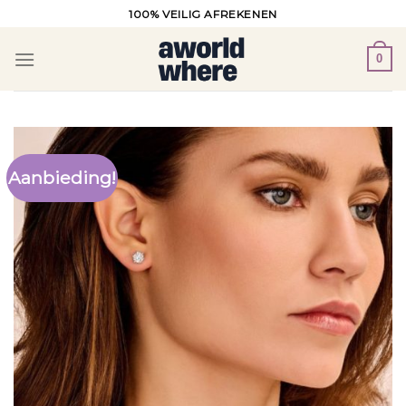
Ga
100% VEILIG AFREKENEN
naar
inhoud
0
Aanbieding!