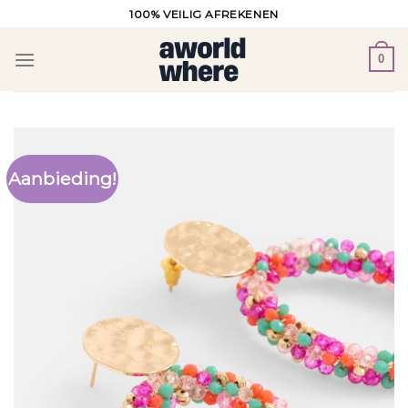
Ga
100% VEILIG AFREKENEN
naar
inhoud
0
Aanbieding!