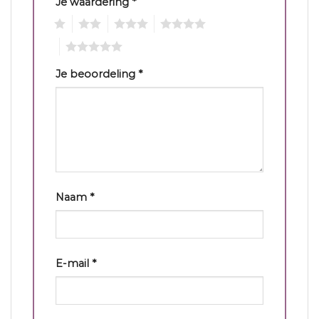
Je waardering
*
1
2
3
4
5
Je beoordeling
*
Naam
*
E-mail
*