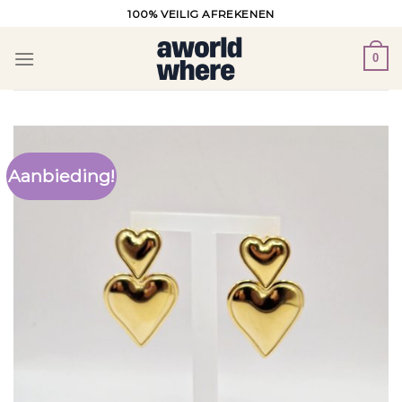
Ga
100% VEILIG AFREKENEN
naar
inhoud
0
Aanbieding!