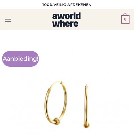
Ga
100% VEILIG AFREKENEN
naar
inhoud
0
Aanbieding!