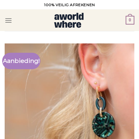
Ga
100% VEILIG AFREKENEN
naar
inhoud
0
Aanbieding!