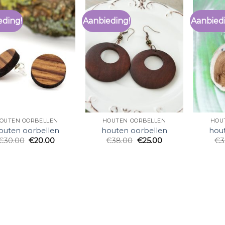
eding!
Aanbieding!
Aanbied
OUTEN OORBELLEN
HOUTEN OORBELLEN
HOU
outen oorbellen
houten oorbellen
hou
€
30.00
€
20.00
€
38.00
€
25.00
€
3