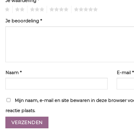
Je waardering
*
1
2
3
4
5
Je beoordeling
*
Naam
*
E-mail
*
Mijn naam, e-mail en site bewaren in deze browser v
reactie plaats.