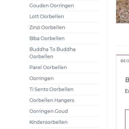
Gouden Oorringen
Lott Oorbellen
Zinzi Oorbellen
Biba Oorbellen
Buddha To Buddha
Oorbellen
BEO
Parel Oorbellen
Oorringen
B
Ti Sento Oorbellen
E
Oorbellen Hangers
Oorringen Goud
Kinderoorbellen