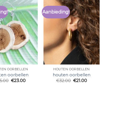
ing!
Aanbieding!
TEN OORBELLEN
HOUTEN OORBELLEN
ten oorbellen
houten oorbellen
5.00
€
23.00
€
32.00
€
21.00