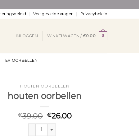
neringsbeleid
Veelgestelde vragen
Privacybeleid
0
INLOGGEN
WINKELWAGEN /
€
0.00
ITTER OORBELLEN
HOUTEN OORBELLEN
houten oorbellen
39.00
26.00
€
€
houten oorbellen aantal