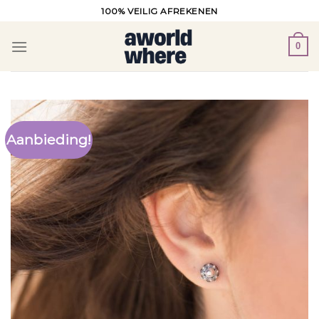
Ga
100% VEILIG AFREKENEN
naar
inhoud
0
Aanbieding!