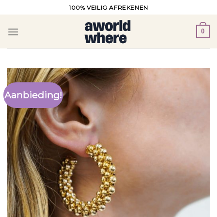
Ga
100% VEILIG AFREKENEN
naar
inhoud
0
Aanbieding!