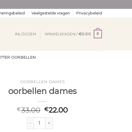
neringsbeleid
Veelgestelde vragen
Privacybeleid
0
INLOGGEN
WINKELWAGEN /
€
0.00
ITTER OORBELLEN
OORBELLEN DAMES
oorbellen dames
33.00
22.00
€
€
oorbellen dames aantal