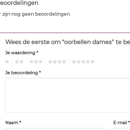
eoordelingen
r zijn nog geen beoordelingen.
Wees de eerste om “oorbellen dames” te b
Je waardering
*
1
2
3
4
5
Je beoordeling
*
Naam
*
E-mail
*