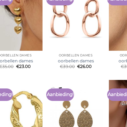
OORBELLEN DAMES
OORBELLEN DAMES
OOR
orbellen dames
oorbellen dames
oor
€
35.00
€
23.00
€
39.00
€
26.00
€
3
eding!
Aanbieding!
Aanbied