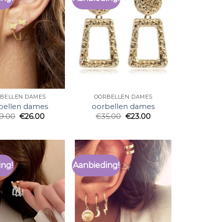
BELLEN DAMES
OORBELLEN DAMES
bellen dames
oorbellen dames
9.00
€
26.00
€
35.00
€
23.00
ing!
Aanbieding!