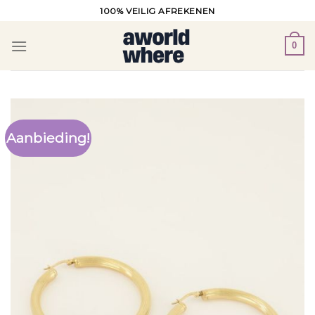
Ga
100% VEILIG AFREKENEN
naar
inhoud
0
Aanbieding!