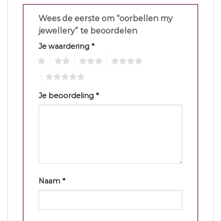
Wees de eerste om “oorbellen my
jewellery” te beoordelen
Je waardering
*
1
2
3
4
5
Je beoordeling
*
Naam
*