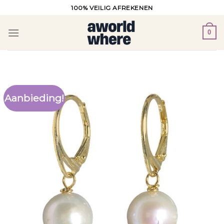
Ga
100% VEILIG AFREKENEN
naar
inhoud
0
Aanbieding!