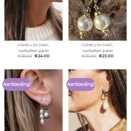
OORBELLEN PAREL
OORBELLEN PAREL
oorbellen parel
oorbellen parel
€
36.00
€
24.00
€
35.00
€
23.00
Aanbieding!
Aanbieding!