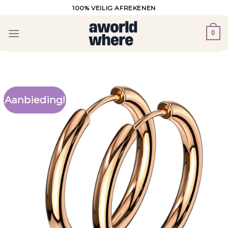
Ga
100% VEILIG AFREKENEN
naar
inhoud
0
Aanbieding!