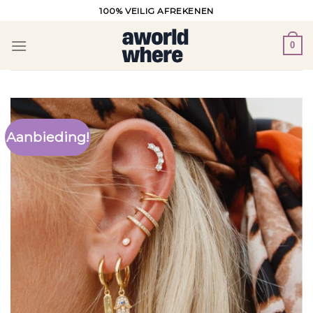
Ga
100% VEILIG AFREKENEN
naar
inhoud
0
Aanbieding!