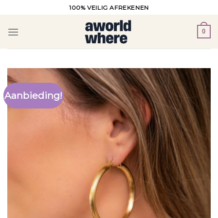
Ga
100% VEILIG AFREKENEN
naar
inhoud
0
Aanbieding!