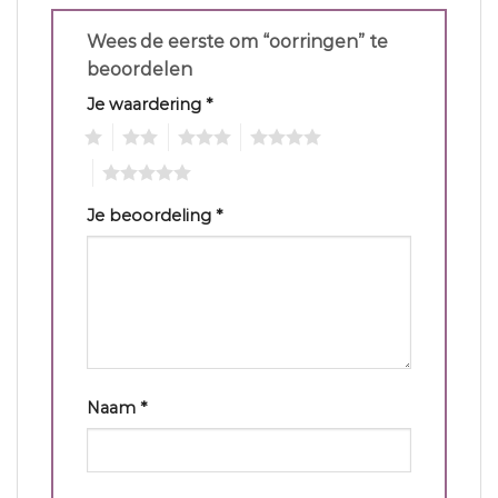
Wees de eerste om “oorringen” te
beoordelen
Je waardering
*
1
2
3
4
5
Je beoordeling
*
Naam
*