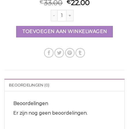
33.00
22.00
€
€
oorringen aantal
TOEVOEGEN AAN WINKELWAGEN
BEOORDELINGEN (0)
Beoordelingen
Er zijn nog geen beoordelingen.