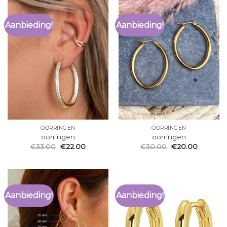
Aanbieding!
Aanbieding!
OORRINGEN
OORRINGEN
oorringen
oorringen
€
33.00
€
22.00
€
30.00
€
20.00
Aanbieding!
Aanbieding!