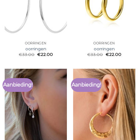
OORRINGEN
OORRINGEN
oorringen
oorringen
€
33.00
€
22.00
€
33.00
€
22.00
Aanbieding!
Aanbieding!