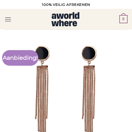
Ga
100% VEILIG AFREKENEN
naar
inhoud
0
Aanbieding!