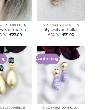
EWELS OORBELLEN
SILSJEWELS OORBELLEN
ewels oorbellen
silsjewels oorbellen
5.00
€
23.00
€
32.00
€
21.00
ing!
Aanbieding!
EWELS OORBELLEN
SILSJEWELS OORBELLEN