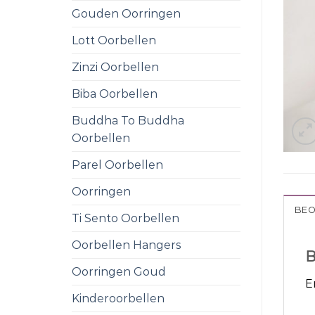
Gouden Oorringen
Lott Oorbellen
Zinzi Oorbellen
Biba Oorbellen
Buddha To Buddha
Oorbellen
Parel Oorbellen
Oorringen
BEO
Ti Sento Oorbellen
Oorbellen Hangers
B
Oorringen Goud
E
Kinderoorbellen