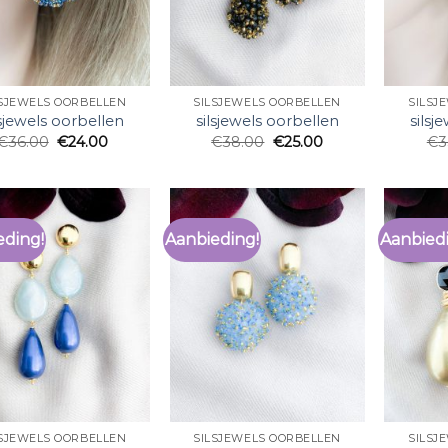
LSJEWELS OORBELLEN
SILSJEWELS OORBELLEN
SILSJ
lsjewels oorbellen
silsjewels oorbellen
silsj
€
36.00
€
24.00
€
38.00
€
25.00
€
3
eding!
Aanbieding!
Aanbied
LSJEWELS OORBELLEN
SILSJEWELS OORBELLEN
SILSJ