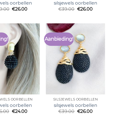
ewels oorbellen
silsjewels oorbellen
9.00
€
26.00
€
39.00
€
26.00
ing!
Aanbieding!
EWELS OORBELLEN
SILSJEWELS OORBELLEN
ewels oorbellen
silsjewels oorbellen
6.00
€
24.00
€
39.00
€
26.00