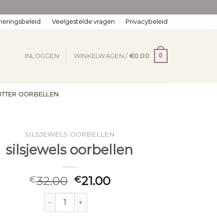
neringsbeleid
Veelgestelde vragen
Privacybeleid
0
INLOGGEN
WINKELWAGEN /
€
0.00
ITTER OORBELLEN
SILSJEWELS OORBELLEN
silsjewels oorbellen
32.00
21.00
€
€
silsjewels oorbellen aantal