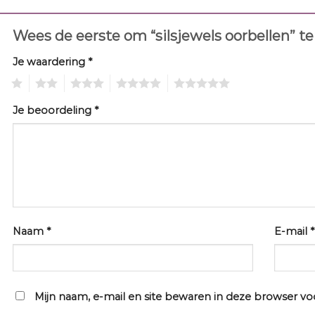
Wees de eerste om “silsjewels oorbellen” t
Je waardering
*
1
2
3
4
5
Je beoordeling
*
Naam
*
E-mail
*
Mijn naam, e-mail en site bewaren in deze browser v