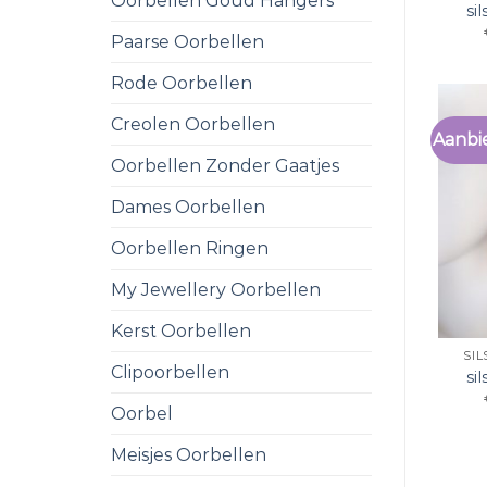
Oorbellen Goud Hangers
si
Paarse Oorbellen
Rode Oorbellen
Creolen Oorbellen
Aanbi
Oorbellen Zonder Gaatjes
Dames Oorbellen
Oorbellen Ringen
My Jewellery Oorbellen
Kerst Oorbellen
SI
Clipoorbellen
si
Oorbel
Meisjes Oorbellen