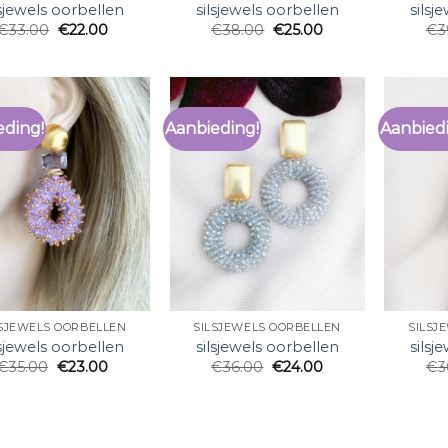
lsjewels oorbellen
silsjewels oorbellen
silsj
€
33.00
€
22.00
€
38.00
€
25.00
€
3
eding!
Aanbieding!
Aanbied
LSJEWELS OORBELLEN
SILSJEWELS OORBELLEN
SILSJ
lsjewels oorbellen
silsjewels oorbellen
silsj
€
35.00
€
23.00
€
36.00
€
24.00
€
3