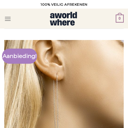
Ga
100% VEILIG AFREKENEN
naar
inhoud
0
Aanbieding!