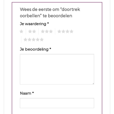
Wees de eerste om “doortrek
oorbellen” te beoordelen
Je waardering
*
1
2
3
4
5
Je beoordeling
*
Naam
*