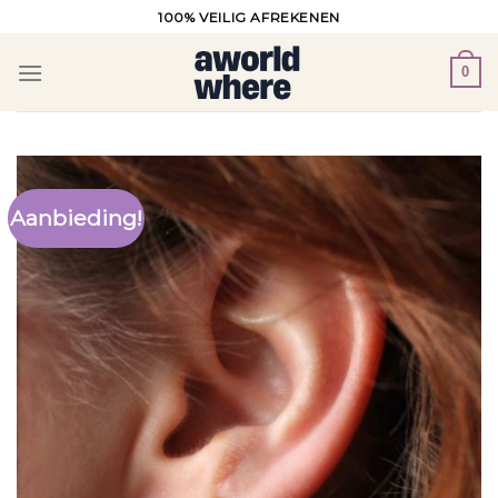
Ga
100% VEILIG AFREKENEN
naar
inhoud
0
Aanbieding!