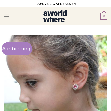
Ga
100% VEILIG AFREKENEN
naar
inhoud
0
Aanbieding!