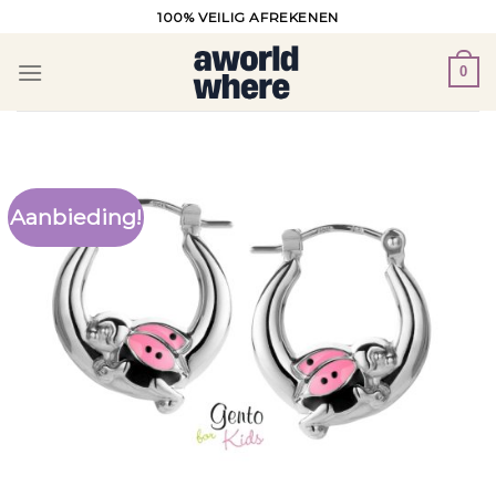
Ga
100% VEILIG AFREKENEN
naar
inhoud
0
Aanbieding!